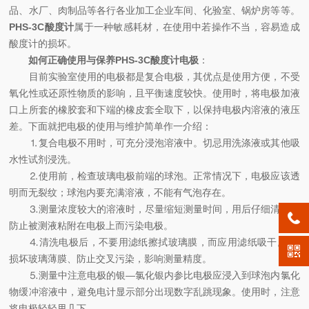
品、水厂、肉制品等各行各业加工企业车间、化验室、锅炉房等等。
PHS-3C酸度计
属于一种敏感耗材，在使用中若操作不当，容易造成
酸度计的损坏。
如何正确使用与保养PHS-3C酸度计电极
：
目前实验室使用的电极都是复合电极，其优点是使用方便，不受
氧化性或还原性物质的影响，且平衡速度较快。使用时，将电极加液
口上所套的橡胶套和下端的橡皮套全取下，以保持电极内溶液的液压
差。下面就把电极的使用与维护简单作一介绍：
⒈复合电极不用时，可充分浸泡溶液中。切忌用洗涤液或其他吸
水性试剂浸洗。
⒉使用前，检查玻璃电极前端的球泡。正常情况下，电极应该透
明而无裂纹；球泡内要充满溶液，不能有气泡存在。
⒊测量浓度较大的溶液时，尽量缩短测量时间，用后仔细清洗，
防止被测液粘附在电极上而污染电极。
⒋清洗电极后，不要用滤纸擦拭玻璃膜，而应用滤纸吸干,避免
损坏玻璃薄膜、防止交叉污染，影响测量精度。
⒌测量中注意电极的银—氯化银内参比电极应浸入到球泡内氯化
物缓冲溶液中，避免电计显示部分出现数字乱跳现象。使用时，注意
将电极轻轻甩几下。