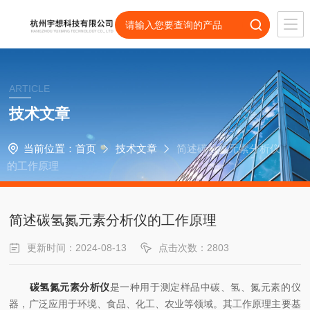
ARTICLE
技术文章
当前位置：
首页
技术文章
简述碳氢氮元素分析仪
的工作原理
简述碳氢氮元素分析仪的工作原理
更新时间：2024-08-13
点击次数：2803
碳氢氮元素分析仪
是一种用于测定样品中碳、氢、氮元素的仪
器，广泛应用于环境、食品、化工、农业等领域。其工作原理主要基