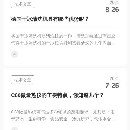
常规需求。液相色谱仪梯度系统的组成：1、该液相色谱
2021
技术文章
8-26
系统为二元或四元高压梯度系统，采用两台/四台*独立的
高性能双柱塞高精度HPLC泵组成液流输送部分，配备新
德国干冰清洗机具有哪些优势呢？
一代高灵敏度可编程紫外可见液相色谱检测...
德国干冰清洗机是清洗机的一种，清洗系统通过高压空
气将干冰清洗机的干冰粒喷射到需要清洗的工作表面，
利用温差的物理反应使不同的物质在不同的收缩速度下
+
产生脱离。干冰清洗机前多数运用在模具清洗，汽车制
造业，石油化工业，3C终端制造业等，它的清洗效率
高，清洗成本低，清洗效果好。其实干冰清洗是工业清
洗的一部分，所谓工业清洗就是物体表面受到物理、化
2021
技术文章
7-25
学或生物的作用而形成的污染层或覆盖层称作污垢，去
除这些污染物或覆盖层而使其恢复原表面状况的过程称
C80微量热仪的主要特点，你知道几个？
为清洗。工业清洗的方法有很多中，干冰清洗又有很
多...
C80微量热仪可满足多种领域的应用要求，尤其是：用
于药物，生命科学，食品安全，冷冻研究，气体水合物
研究等领域，如液态、固态或凝胶太蛋白质的变性、聚