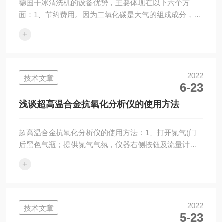
德国干冰清洗机的设备优势，主要体现在以下六个方
面：1、节约费用。因为二氧化碳是大气的组成成分，取
用十分便捷，价格便宜，耗电设备只有空气压缩机，干
+
冰在清洗过程中直接挥发，没有清理清洗介质的费用。
2、干燥的清洗过程与蒸汽和高压水清洗不同，干冰清洗
对电线，控制元件，开关都没有损伤。清洗后，设备生
锈的可能性与水清洗相比也大大降低。在食品行业应用
2022
技术文章
6-23
中，干冰清洗与水清洗相比大大降低了细菌滋生的可能
性。3、环境安全性。CO2是一种无毒的物质，用干冰清
浅谈超高温合金抗氧化分析仪的使用方法
洗替代有毒化学物质清洗，员工可以从根本上避...
超高温合金抗氧化分析仪的使用方法：1、打开氮气(门
后黑色气瓶；提供氮气气氛，仪器右侧按钮及流量计可
进行检测和调节氮气流量，一般不变，按照现有设置进
+
行即可。开总电源。打开仪器电源，进行预热30分钟。
打开电脑,打开恒久热分析系统。打开循环水，打开循环
水恒温水浴(约为15℃，把循环水插头插上即可；若出水
口流量较小，调整水桶位置使管路中气泡排出)。实验
2022
技术文章
5-23
时，提前通气排出空气，保证仪器和天平处于氮气气氛