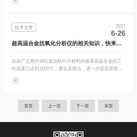
+
集，酶促反应，多糖得融合、凝胶化，凝胶等；并且可
研究水泥、色素等的润湿反应。C80微量热仪的主要特
点：1、使用的三维传感器，是量热仪传感器技术，基于
卡尔维量热原理，更真实地反映样品的热性质，并提供
2021
技术文章
6-26
灵敏度、测试精度及准确度。2、等温及扫描工作模式，
优异的恒温稳定性。3、多种反应样品池，具备搅拌、定
超高温合金抗氧化分析仪的相关知识，快来看
量加样、流体循环、高压等功能，模拟固液...
看呀
目前广泛用作涡轮发动机叶片材料的镍基高温合金的工
作温度已达到1150°C，接近其熔点，进一步提高其使用
温度十分困难，因此研发能够在更高温度下使用的新材
+
料，从而提高涡轮发动机进口温度，进而提高飞机发动
机性能就成为材料研究工作的热点。在有潜力用于
1200°C以上高温条件的难熔金属基高温合金中，Nb合金
特别是Nb-Si基合金由于具有密度低、高温强度高等特
首页
上一页
下一页
末页
点，被认为是有希望代替镍基高温合金的新一代超高温
结构材料。然而，到目前为止，超高温合金抗氧化分析
仪的高温抗氧化性能仍显不足，且很难...