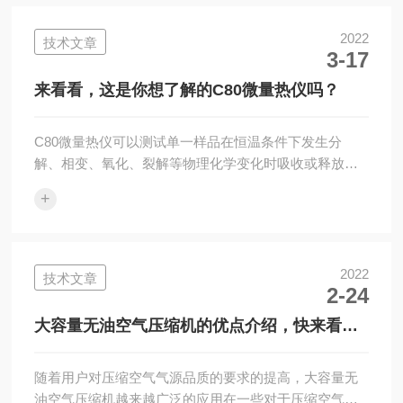
域。通过它能够得到材料的热容、反应热、转变热、相
图、反应速率、结晶速率、高聚物结晶度、玻璃化转变
2022
技术文章
3-17
温度等多种表征结果。差示扫描量热仪的主要特点：1.
全新的炉体结构，更好的解析度和分辨率以及更好的基
来看看，这是你想了解的C80微量热仪吗？
线稳定性2.数字式气体质量流量计，精确控制吹扫气...
C80微量热仪可以测试单一样品在恒温条件下发生分
解、相变、氧化、裂解等物理化学变化时吸收或释放的
热量；也可以测量固-固、固-液、气-固、液-液等两相物
+
质混合、吸附、脱附或发生反应时产生的热量吸收或放
出。使用配有精密压力传感器的反应池，还可随时测量
和显示反应池内由于分解等产生的压力变化情况。C80
微量热仪采用三维量热(热电偶环绕在样品周围)来进行测
2022
技术文章
2-24
量，具有高灵敏度，适用于几乎所有的量热研究，特别
是在生命科学及医药研究、过程安全、能源和食品领
大容量无油空气压缩机的优点介绍，快来看看
域。在过程安全方面，主要包括压力骤变的...
吧！
随着用户对压缩空气气源品质的要求的提高，大容量无
油空气压缩机越来越广泛的应用在一些对于压缩空气气