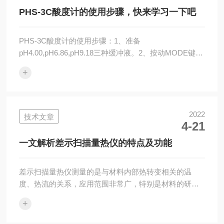
中。差热仪需要30分钟，天平需要60分钟。2、抬起仪器
PHS-3C酸度计的使用步骤，快来学习一下吧
的加温炉，向上提加温炉到限定高度...
PHS-3C酸度计的使用步骤：1、准备
pH4.00,pH6.86,pH9.18三种缓冲液。2、按动MODE键，
使仪器处于pH测量方式，(此时显示屏上“pH”灯亮)，
+
按“∧”或“∨”键将温度显示调节到标准缓液的温度值。如
果使用温度自动补偿功能，则将温度传感器插头插入仪
器后面板“ATC”孔内。此时显示屏上“ATC”灯
亮，“∧”和“∨”键失去作用。3、用蒸馏水冲洗电极(和温度
2022
技术文章
4-21
传感器探头)并用滤纸吸干或甩干，然后浸入一已知pH值
的标准缓冲液中(该缓冲液的选择以其pH值接近被测溶液
一文解析差示扫描量热仪的特点及功能
pH...
差示扫描量热仪测量的是与材料内部热转变相关的温
度、热流的关系，应用范围非常广，特别是材料的研
发、性能检测与质量控制。材料的特性，如玻璃化转变
+
温度、冷结晶、相转变、熔融、结晶、产品稳定性、固
化/交联、氧化诱导期等，都是差示扫描量热仪的研究领