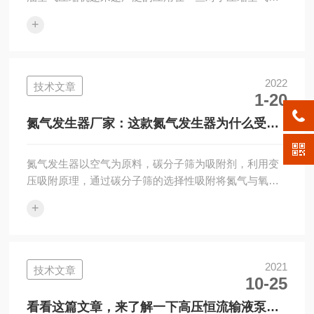
源品质要求较高的行业，如生物、医药、电子、食品、
+
医疗、汽车、化工等领域，要求水、油、尘、菌等达到
较高水平。大容量无油空气压缩机的优点：1、噪音低：
输出气压平稳无波动，最大限度减少噪音污染。适合于
分析测试，实验室配套，各大院校实验室，研究所，环
2022
技术文章
1-20
境保护，卫生防疫等检测部门使用。2、无油，无水：无
油空压机解决了输出气体出油，出水现象。并备有放水
氮气发生器厂家：这款氮气发生器为什么受欢
口，以便能及时地排出储气罐内滤出的水分。3、...
迎？
氮气发生器以空气为原料，碳分子筛为吸附剂，利用变
压吸附原理，通过碳分子筛的选择性吸附将氮气与氧气
分离，俗称PSA制氮。与传统制氮方法相比，该发生器
+
具有工艺流程简单、自动化程度高、产气快、能耗低、
产品纯度可根据用户需求大范围调节、操作维护方便、
运行成本低、装置适应性强等特点。因此，越来越受到
中小型氮气用户的欢迎。氮气发生器适用于纯度要求高
2021
技术文章
10-25
的用氮设备。基于碳分子筛对氧和氮的吸附速率不同，
碳分子筛优先吸附氧，而大部分氮富集在非吸附相中。
看看这篇文章，来了解一下高压恒流输液泵