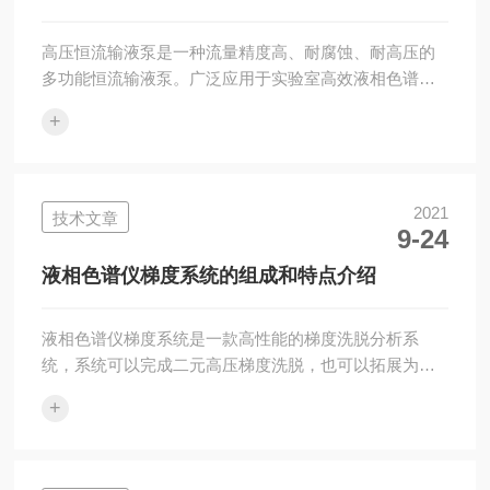
碳分子筛本身具有加压时氧气吸附量增加，减压时氧...
吧！
高压恒流输液泵是一种流量精度高、耐腐蚀、耐高压的
多功能恒流输液泵。广泛应用于实验室高效液相色谱
仪、实验室化学反应输液、化工恒流输液和加料、蛋白
+
质层析输液等诸多方面。输液泵采用特氟龙密封圈，柱
塞浮动安装方式，大大提高了仪器性能的稳定性和使用
的耐久性。此外，恒流输液泵还提供溶剂和压缩因子
库，可自动补偿溶剂。与市场上价格较高的同类泵相
2021
技术文章
9-24
比，具有高性能、低价格的特点。高压恒流输液泵具有
自检、自动故障判断、内置高低压报警和保护功能；具
液相色谱仪梯度系统的组成和特点介绍
有柱塞杆自动回缩功能，更换密封圈方便；通过外部触
点的闭...
液相色谱仪梯度系统是一款高性能的梯度洗脱分析系
统，系统可以完成二元高压梯度洗脱，也可以拓展为制
备系统。仪器采用进口高压混合器连接两个高压恒流
+
泵，利用RS232通讯，即可实现梯度分析，便于用户自
由选择与搭配。高压混合器类型齐全，包括分析型、高
流速型、低流速型及搅拌式高压等系列，涵盖了用户的