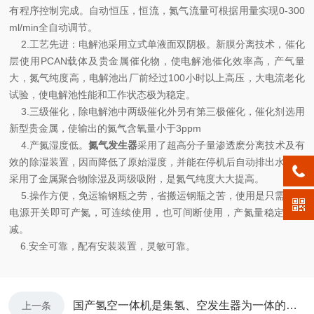
有程序控制完成。自动恒压，恒流，氮气流量可根据用量实现0-300
ml/min全自动调节。
2.工艺先进：电解池采用立式单液面双阴极。新膜分离技术，催化
层使用PCAN载体及贵金属催化物，使电解池催化效率高，产气量
大，氮气纯度高，电解池出厂前经过100小时以上高压，大电流老化
试验，使电解池性能和工作状态极为稳定。
3.三级催化，除电解池中两级催化外另有第三极催化，催化剂选用
新型贵金属，使输出的氮气含氧量小于3ppm
4.产氮湿度低。
氮气发生器
采用了超高分子量渗透麽分离技术及有
效的除湿装置，因而降低了原始湿度，并能在停机后自动排出水分。
采用了金属聚合物除湿及两级吸附，是氮气纯度大大提高。
5.操作方便，免运输钢瓶之劳，省搬运钢瓶之苦，使用是只需打开
电源开关即可产氮，可连续使用，也可间断使用，产氮量稳定不衰
减。
6.安全可靠，配有安装装置，灵敏可靠。
国产氢空一体机是集氢、空发生器为一体的仪器
上一条