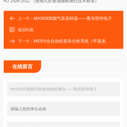
HJ 2526-2012
《便携式饮食油烟检测仪技术标准》
MH3030B烟气汞采样器——青岛明华电子
上一个：
返回列表
MERX全自动烷基汞分析系统（甲基汞、乙基汞的测定）
下一个：
在线留言