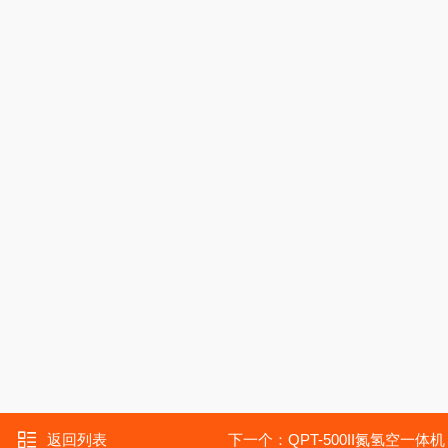
返回列表
下一个：
QPT-500II氮氢空一体机