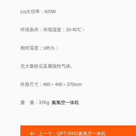
zui大功率：420W
环境条件：环境湿度：10-40℃﹔
相对湿度：≤85％﹔
无大量粉尘及腐蚀性气体。
外形尺寸：460﹡440﹡370mm
重 量：37Kg
氮氢空一体机
上一个：
QPT-500G氮氢空一体机